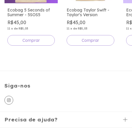
Ecobag 5 Seconds of
Ecobag Taylor Swift -
Ec
Summer - 5SOS5
Taylor's Version
Er
R$45,00
R$45,00
R$
11
x
de
R$5,03
11
x
de
R$5,03
11
Siga-nos
Precisa de ajuda?