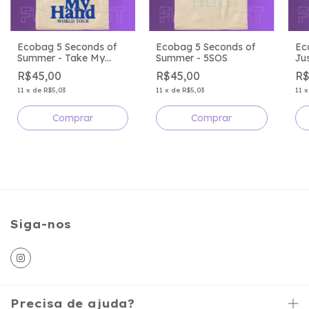
Ecobag 5 Seconds of
Ecobag 5 Seconds of
Ec
Summer - Take My
Summer - 5SOS
Ju
Hand World Tour
R$45,00
R$45,00
R$
11
x
de
R$5,03
11
x
de
R$5,03
11
Siga-nos
Precisa de ajuda?