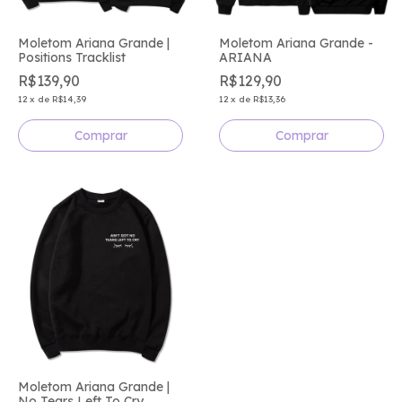
Moletom Ariana Grande -
Moletom Ariana Grande |
ARIANA
Positions Tracklist
R$129,90
R$139,90
12
x
de
R$13,36
12
x
de
R$14,39
Comprar
Comprar
Moletom Ariana Grande |
No Tears Left To Cry