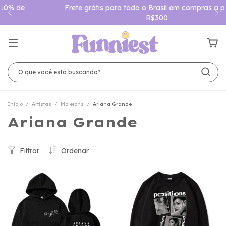
Frete grátis para todo o Brasil em compras a partir de
R$300
Início
/
Artistas
/
Moletons
/
Ariana Grande
Ariana Grande
Filtrar
Ordenar