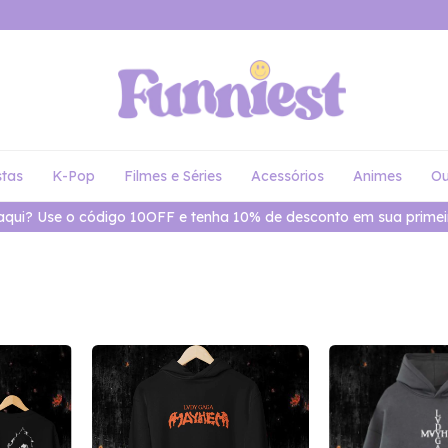
stas
K-Pop
Filmes e Séries
Acessórios
Animes
Ou
aqui? Use o código 10OFF e tenha 10% de desconto em sua primei