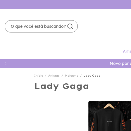
Arti
Novo por 
Início
/
Artistas
/
Moletons
/
Lady Gaga
Lady Gaga