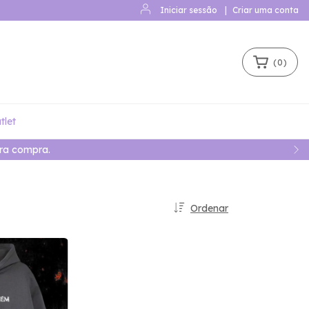
Iniciar sessão
|
Criar uma conta
(
0
)
tlet
ra compra.
Ordenar