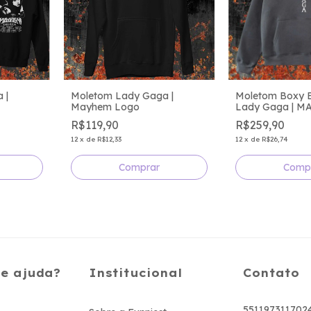
 |
Moletom Lady Gaga |
Moletom Boxy 
Mayhem Logo
Lady Gaga | 
R$119,90
R$259,90
12
x
de
R$12,33
12
x
de
R$26,74
Comprar
Comp
de ajuda?
Institucional
Contato
551197311702