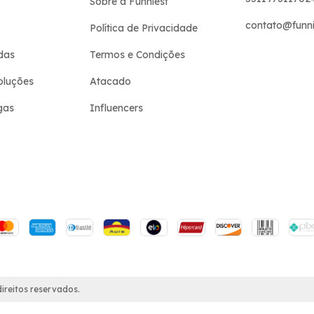
Sobre a Funniest
contato@funni
Política de Privacidade
das
Termos e Condições
oluções
Atacado
gas
Influencers
ireitos reservados.