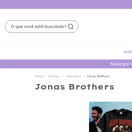
Arti
Novo por 
Início
/
Artistas
/
Camisetas
/
Jonas Brothers
Jonas Brothers