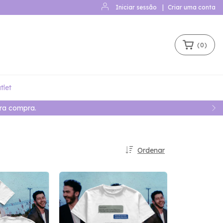
Iniciar sessão
|
Criar uma conta
(
0
)
tlet
ra compra.
Ordenar