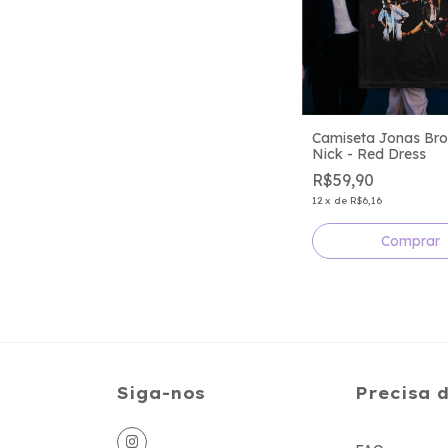
Camiseta Jonas Brot
Nick - Red Dress
R$59,90
12
x
de
R$6,16
Comprar
Siga-nos
Precisa 