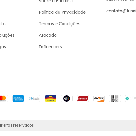
Sobre a Funniest
contato@funni
Política de Privacidade
das
Termos e Condições
oluções
Atacado
gas
Influencers
ireitos reservados.