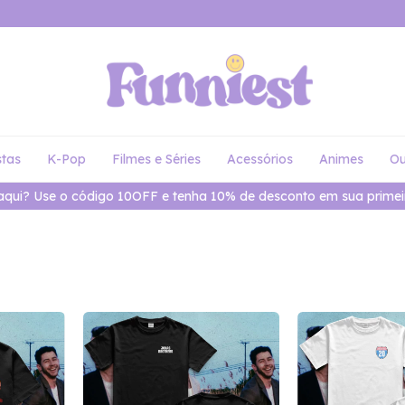
stas
K-Pop
Filmes e Séries
Acessórios
Animes
Ou
aqui? Use o código 10OFF e tenha 10% de desconto em sua primei