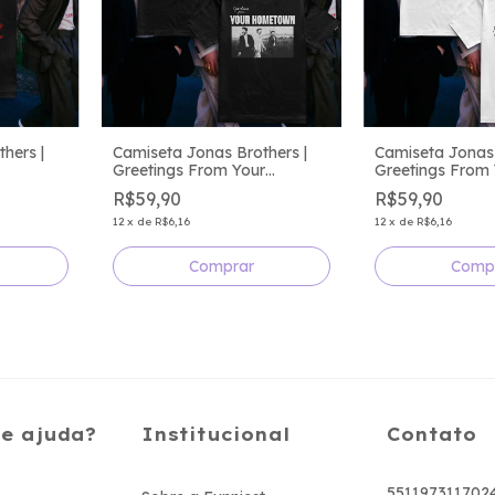
hers |
Camiseta Jonas Brothers |
Camiseta Jonas 
Greetings From Your
Greetings From 
Hometown Tour
Hometown Rout
R$59,90
R$59,90
12
x
de
R$6,16
12
x
de
R$6,16
Comprar
Comp
de ajuda?
Institucional
Contato
551197311702