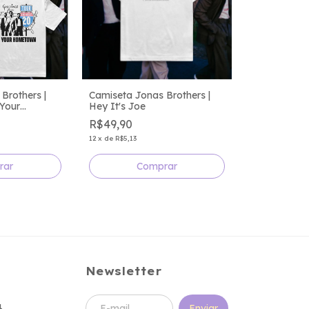
Brothers |
Camiseta Jonas Brothers |
Your
Hey It's Joe
e 20
R$49,90
12
x
de
R$5,13
rar
Comprar
Newsletter
4