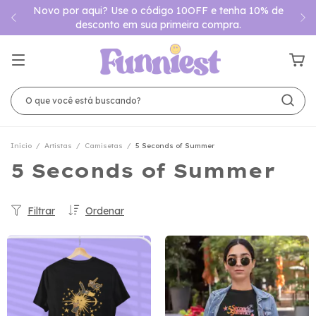
Novo por aqui? Use o código 10OFF e tenha 10% de
desconto em sua primeira compra.
Início
/
Artistas
/
Camisetas
/
5 Seconds of Summer
5 Seconds of Summer
Filtrar
Ordenar