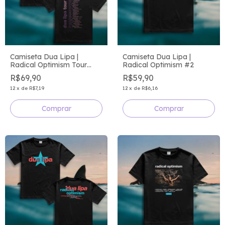
Camiseta Dua Lipa |
Camiseta Dua Lipa |
Radical Optimism Tour
Radical Optimism #2
Cities
R$69,90
R$59,90
12
x
de
R$7,19
12
x
de
R$6,16
Comprar
Comprar