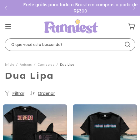
Frete grátis para todo o Brasil em compras a partir de
R$300
Início
/
Artistas
/
Camisetas
/
Dua Lipa
Dua Lipa
Filtrar
Ordenar