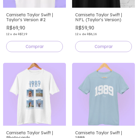
Camiseta Taylor Swift |
Camiseta Taylor Swift |
Taylor's Version #2
NFL (Taylor's Version)
R$69,90
R$59,90
12
x
de
R$7,19
12
x
de
R$6,16
Comprar
Comprar
Camiseta Taylor Swift |
Camiseta Taylor Swift |
1989
Photocards