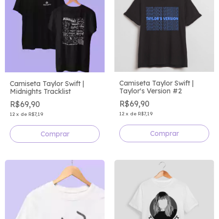
Camiseta Taylor Swift |
Camiseta Taylor Swift |
Taylor's Version #2
Midnights Tracklist
R$69,90
R$69,90
12
x
de
R$7,19
12
x
de
R$7,19
Comprar
Comprar