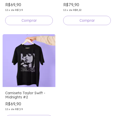
R$69,90
R$79,90
12
x
de
R$7,19
12
x
de
R$8,22
Comprar
Comprar
Camiseta Taylor Swift -
Midnights #2
R$69,90
12
x
de
R$7,19