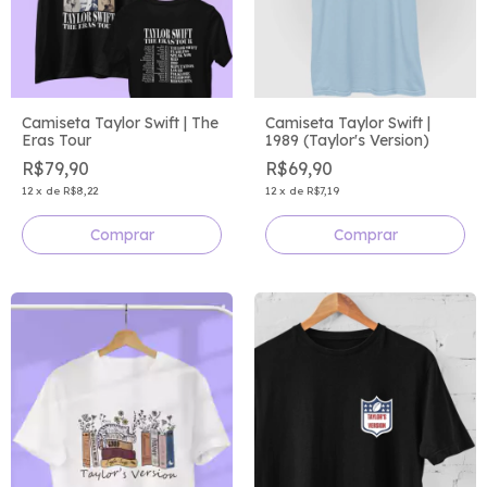
Camiseta Taylor Swift | The
Camiseta Taylor Swift |
Eras Tour
1989 (Taylor's Version)
R$79,90
R$69,90
12
x
de
R$8,22
12
x
de
R$7,19
Comprar
Comprar