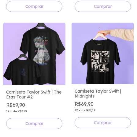
Comprar
Comprar
Camiseta Taylor Swift |
Camiseta Taylor Swift | The
Midnights
Eras Tour #2
R$69,90
R$69,90
12
x
de
R$7,19
12
x
de
R$7,19
Comprar
Comprar