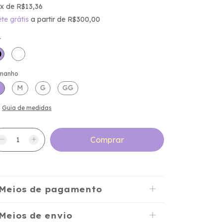
x
de
R$13,36
ete grátis
a partir de
R$300,00
r
manho
M
G
GG
Guia de medidas
Meios de pagamento
Meios de envio