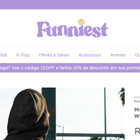
stas
K-Pop
Filmes e Séries
Acessórios
Animes
Ou
aqui? Use o código 10OFF e tenha 10% de desconto em sua primei
Iní
Mal
M
W
R