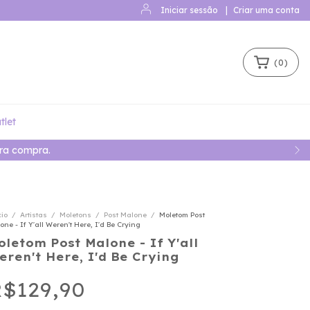
Iniciar sessão
|
Criar uma conta
(
0
)
tlet
ra compra.
cio
/
Artistas
/
Moletons
/
Post Malone
/
Moletom Post
one - If Y'all Weren't Here, I'd Be Crying
oletom Post Malone - If Y'all
eren't Here, I'd Be Crying
$129,90