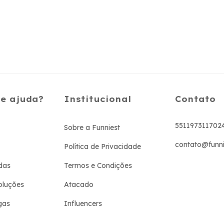
de ajuda?
Institucional
Contato
551197311702
Sobre a Funniest
contato@funni
Política de Privacidade
das
Termos e Condições
oluções
Atacado
gas
Influencers