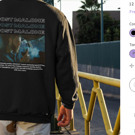
12
Fr
Co
Ta
P