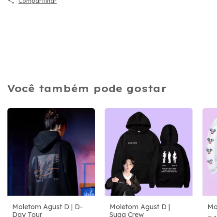
Compartilhar
Você também pode gostar
Moletom Agust D | D-
Moletom Agust D |
Mo
Day Tour
Suga Crew