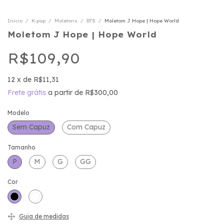
Início
/
K-pop
/
Moletons
/
BTS
/
Moletom J Hope | Hope World
Moletom J Hope | Hope World
R$109,90
12
x
de
R$11,31
Frete grátis
a partir de
R$300,00
Modelo
Sem Capuz
Com Capuz
Tamanho
P
M
G
GG
Cor
Guia de medidas