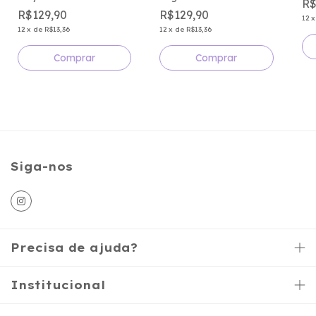
R$
R$129,90
R$129,90
12
12
x
de
R$13,36
12
x
de
R$13,36
Comprar
Comprar
Siga-nos
Precisa de ajuda?
Institucional