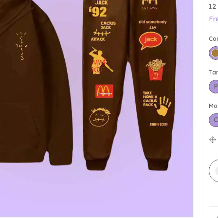
12
Fr
Co
Ta
P
Mo
C