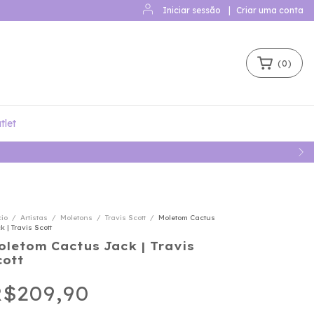
Iniciar sessão
|
Criar uma conta
(
0
)
tlet
cio
/
Artistas
/
Moletons
/
Travis Scott
/
Moletom Cactus
k | Travis Scott
oletom Cactus Jack | Travis
cott
$209,90