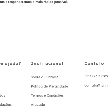
unta e responderemos o mais rápido possível.
de ajuda?
Institucional
Contato
551197311702
Sobre a Funniest
contato@funni
Política de Privacidade
das
Termos e Condições
oluções
Atacado