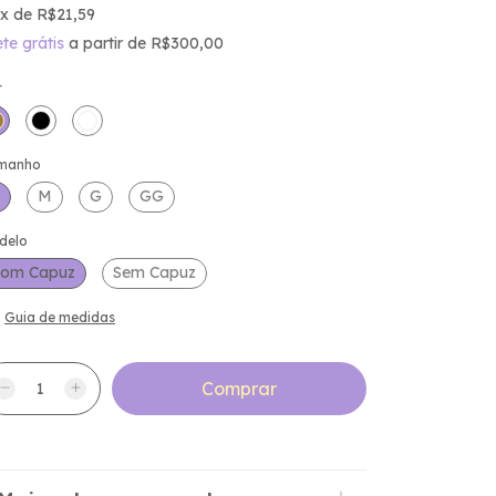
x
de
R$21,59
ete grátis
a partir de
R$300,00
r
manho
M
G
GG
delo
om Capuz
Sem Capuz
Guia de medidas