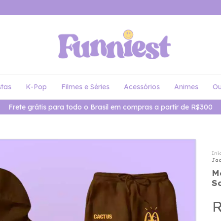
stas
K-Pop
Filmes e Séries
Acessórios
Animes
Ou
Frete grátis para todo o Brasil em compras a partir de R$300
Iní
Jac
M
S
R