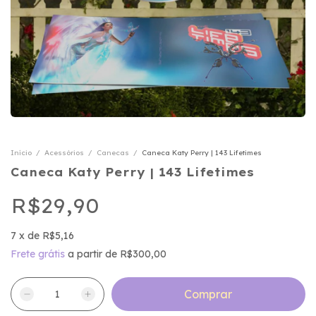
Início
/
Acessórios
/
Canecas
/
Caneca Katy Perry | 143 Lifetimes
Caneca Katy Perry | 143 Lifetimes
R$29,90
7
x
de
R$5,16
Frete grátis
a partir de
R$300,00