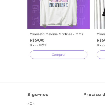
Camis
Camiseta Melanie Martinez - MM2
R$6
R$69,90
12
x
d
12
x
de
R$7,19
Comprar
Siga-nos
Precisa 