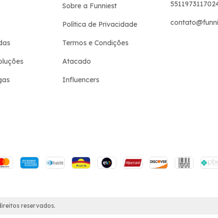
551197311702
Sobre a Funniest
contato@funni
Política de Privacidade
das
Termos e Condições
oluções
Atacado
gas
Influencers
ireitos reservados.