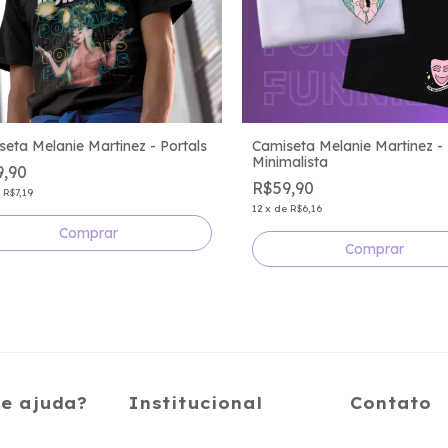
eta Melanie Martinez - Portals
Camiseta Melanie Martinez -
Minimalista
9,90
R$59,90
e
R$7,19
12
x
de
R$6,16
Comprar
Comprar
de ajuda?
Institucional
Contato