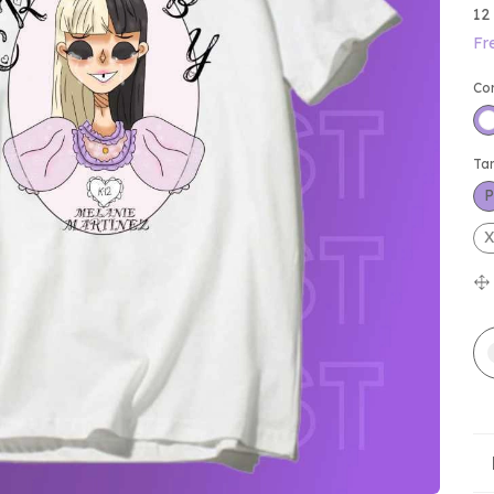
12
Fr
Co
Ta
P