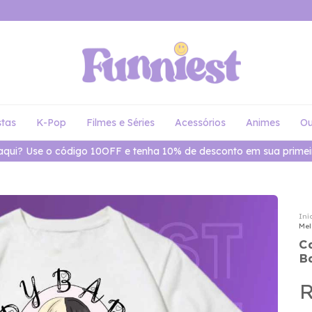
stas
K-Pop
Filmes e Séries
Acessórios
Animes
Ou
Frete grátis para todo o Brasil em compras a partir de R$300
Iní
Mel
C
B
R