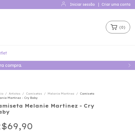
Iniciar sessão
|
Criar uma conta
(
0
)
tlet
cio
/
Artistas
/
Camisetas
/
Melanie Martinez
/
Camiseta
anie Martinez - Cry Baby
amiseta Melanie Martinez - Cry
aby
$69,90