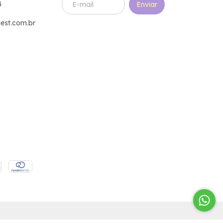
4
est.com.br