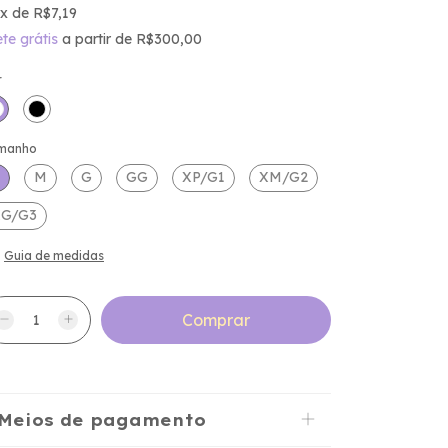
x
de
R$7,19
ete grátis
a partir de
R$300,00
r
manho
M
G
GG
XP/G1
XM/G2
XG/G3
Guia de medidas
Meios de pagamento