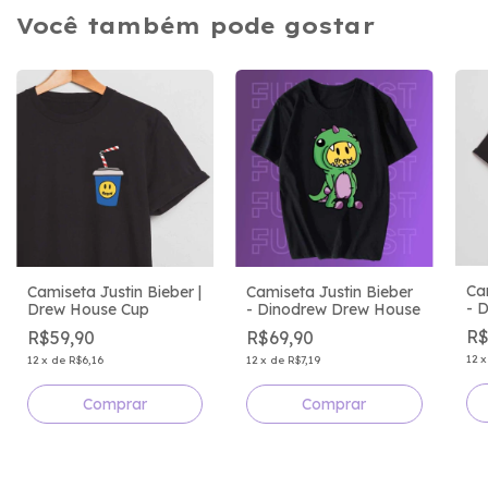
Você também pode gostar
Ca
Camiseta Justin Bieber |
Camiseta Justin Bieber
- 
Drew House Cup
- Dinodrew Drew House
R$
R$59,90
R$69,90
12
12
x
de
R$6,16
12
x
de
R$7,19
Comprar
Comprar