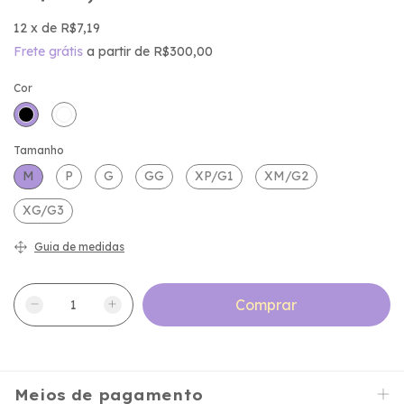
12
x
de
R$7,19
Frete grátis
a partir de
R$300,00
Cor
Tamanho
M
P
G
GG
XP/G1
XM/G2
XG/G3
Guia de medidas
Meios de pagamento