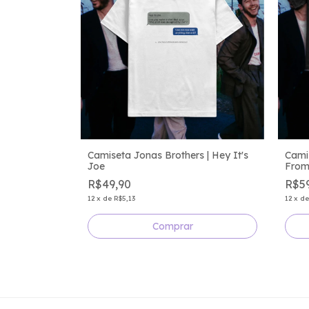
Camiseta Jonas Brothers | Hey It's
Cami
Joe
From
R$49,90
R$5
12
x
de
R$5,13
12
x
d
Comprar