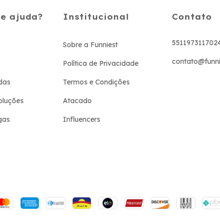
de ajuda?
Institucional
Contato
551197311702
Sobre a Funniest
contato@funni
Política de Privacidade
das
Termos e Condições
oluções
Atacado
gas
Influencers