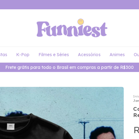
stas
K-Pop
Filmes e Séries
Acessórios
Animes
Ou
Frete grátis para todo o Brasil em compras a partir de R$300
Iní
Jon
C
R
R