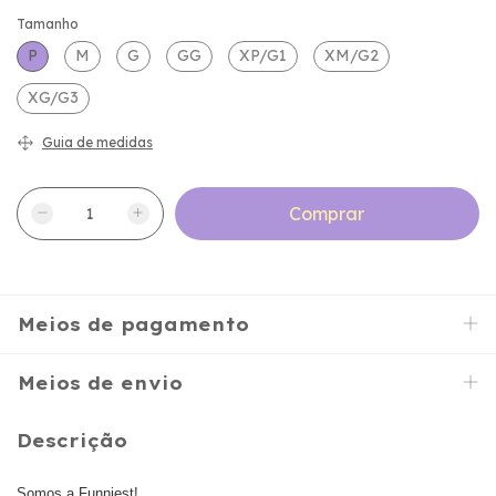
Tamanho
P
M
G
GG
XP/G1
XM/G2
XG/G3
Guia de medidas
Meios de pagamento
Meios de envio
Descrição
Somos a Funniest!