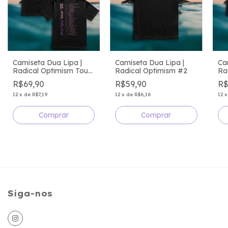
Camiseta Dua Lipa |
Camiseta Dua Lipa |
Ca
Radical Optimism Tour
Radical Optimism #2
Ra
Cities
R$69,90
R$59,90
R$
12
x
de
R$7,19
12
x
de
R$6,16
12
Comprar
Comprar
Siga-nos